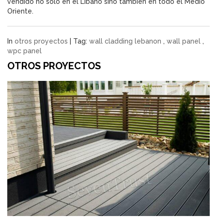
vendido no solo en el Líbano sino también en todo el Medio
Oriente.
In
otros proyectos
| Tag:
wall cladding lebanon
,
wall panel
,
wpc panel
OTROS PROYECTOS